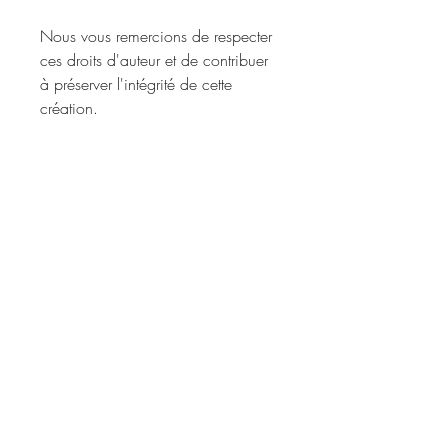
Nous vous remercions de respecter
ces droits d'auteur et de contribuer
à préserver l'intégrité de cette
création.
Détails
Format : Mp3
Durée : 37 min.
Horaires
L
un:
14h - 20h
Mar, Jeu, Ven: 10h - 18h
Le 1er samedi du mois: