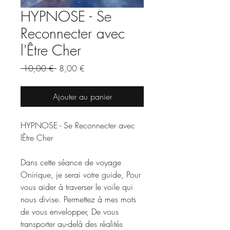
HYPNOSE - Se
Reconnecter avec
l'Être Cher
Prix
Prix
 10,00 € 
8,00 €
original
promotionnel
Ajouter au panier
HYPNOSE - Se Reconnecter avec
lÊtre Cher
Dans cette séance de voyage
Onirique, je serai votre guide, Pour
vous aider à traverser le voile qui
nous divise. Permettez à mes mots
de vous envelopper, De vous
transporter au-delà des réalités