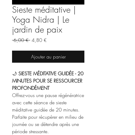
Sieste méditative |
Yoga Nidra | Le
jardin de paix
Prix
Prix
 6,00 € 
4,80 €
original
promotionnel
Ajouter au panier
🌙
SIESTE MÉDITATIVE GUIDÉE - 20
MINUTES POUR SE RESSOURCER
PROFONDÉMENT
Offrez-vous une pause régénératrice
avec cette séance de sieste
méditative guidée de 20 minutes.
Parfaite pour récupérer en milieu de
journée ou se détendre après une
période stressante.