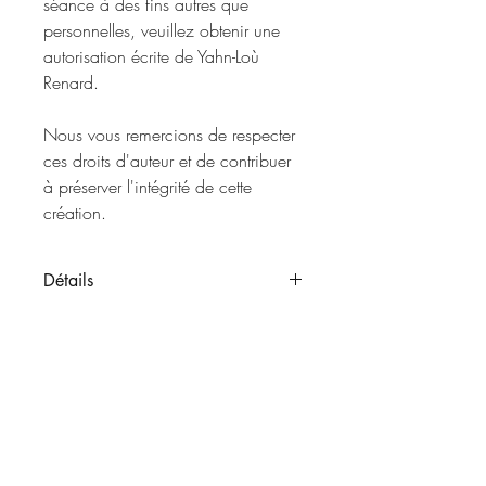
séance à des fins autres que
personnelles, veuillez obtenir une
autorisation écrite de Yahn-Loù
Renard.
Nous vous remercions de respecter
ces droits d'auteur et de contribuer
à préserver l'intégrité de cette
création.
Détails
Format : Mp3
Durée : 22 min.
Horaires
L
un:
14h - 20h