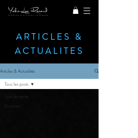
ARTICLES &
ACTUALITES
Articles & Actualités
Tous les posts
Tous les posts
En avant