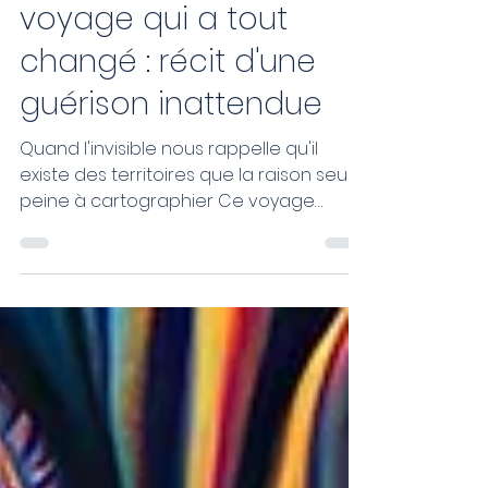
CHAMANISME -Le
voyage qui a tout
changé : récit d'une
guérison inattendue
Quand l'invisible nous rappelle qu'il
existe des territoires que la raison seule
peine à cartographier Ce voyage
chamanique, je ne l'oublierai
probablement jamais de ma vie. Il a
bouleversé mes certitudes, ouvert des
portes et surtout, il m'a offert une
expérience que je peine encore
aujourd'hui à expliquer rationnellement.
Un corps malade, une intention claire
Ce jour-là, j'étais dans un état physique