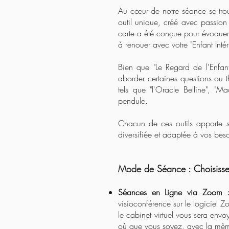
Au cœur de notre séance se trou
outil unique, créé avec passio
carte a été conçue pour évoquer d
à renouer avec votre "Enfant Intér
Bien que "Le Regard de l'Enfant 
aborder certaines questions ou t
tels que "l'Oracle Belline", "M
pendule.
Chacun de ces outils apporte s
diversifiée et adaptée à vos beso
Mode de Séance : Choisisse
Séances en Ligne via Zoom 
visioconférence sur le logiciel 
le cabinet virtuel vous sera env
où que vous soyez, avec la même