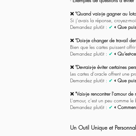
-
Exemples de questions à éviter 
❌ "Quand vais-je gagner au loto
Si j'avais la réponse, croyez-moi,
Demandez plutôt :
✔
« Que puis
❌ "Dois-je changer de travail de
Bien que les cartes puissent offr
Demandez plutôt :
✔
« Qu’est-c
❌ "Devrais-je éviter certaines pe
Les cartes d'oracle offrent une p
Demandez plutôt :
✔
« Que puis
❌ "Vais-je rencontrer l'amour d
L'amour, c'est un peu comme le b
Demandez plutôt :
✔
« Comment 
Un Outil Unique et Personnal