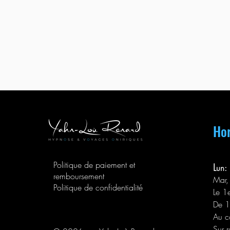
Hor
Politique de paiement et
L
un:
remboursement
Mar,
Politique de confidentialité
Le 1
De 1
Au c
Sur 