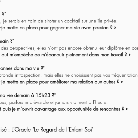
:
 ?"
 je serais en train de siroter un cocktail sur une île privée.
-je mettre en place pour gagner ma vie avec passion ? »
main ?"
ir des perspectives, elles n'ont pas encore obtenu leur diplôme en con
e qui m’empêche de m’épanouir pleinement dans mon travail ? »
rsonnes dans ma vie ?"
rofonde introspection, mais elles ne choisissent pas vos fréquentation
-je mettre en place pour améliorer ma relation aux autres ? »
e ma vie demain à 15h23 ?"
us, parfois imprévisible et jamais vraiment à l'heure.
puis-je m'ouvrir davantage aux opportunités de rencontres ? »
isé : L'Oracle "Le Regard de l'Enfant Soi"