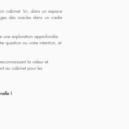
on cabinet. Ici, dans un espace
ages des oracles dans un cadre
re une exploration approfondie
e question ou votre intention, et
reconnaissant la valeur et
ent au cabinet pour les
elle !