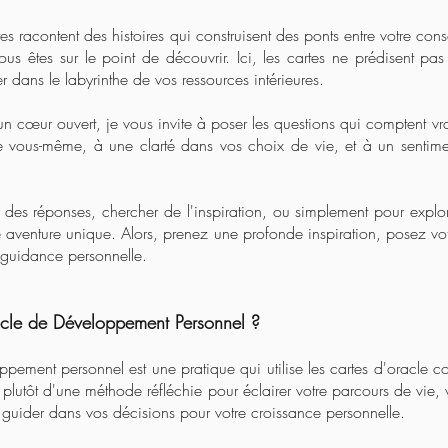
tes racontent des
histoires qui construisent des
ponts entre votre cons
s êtes sur le point de découvrir. I
ci, les cartes ne prédisent pas 
r dans le labyrinthe de vos ressources intérieures.
 cœur ouvert, je vous invite à poser les questions qui comptent vr
 vous-même, à une clarté dans vos choix de vie, et à un sentime
 des réponses, chercher de l'inspiration, ou simplement pour explo
aventure unique. Alors, prenez une profonde inspiration, posez votre
guidance personnelle.
acle de Développement Personnel ?
oppement personnel est une pratique qui utilise les cartes d'oracle
t plutôt d'une méthode réfléchie pour éclairer votre parcours de vie
s guider dans vos décisions pour votre croissance personnelle.