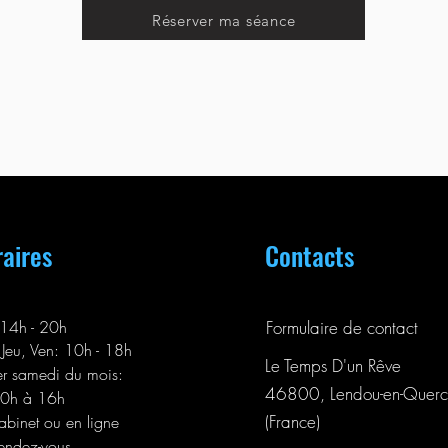
Réserver ma séance
aires
Contacts
14h - 20h
Formulaire de contact
 Jeu, Ven: 10h - 18h
Le Temps D'un Rêve
er samedi du mois:
46800, Lendou-en-Querc
0h à 16h
(
France)
abinet ou en ligne
rendez-vous