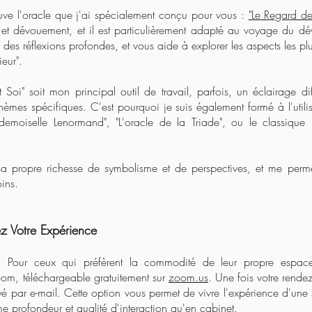
ve l'oracle que j'ai spécialement conçu pour vous :
"Le Regard de
n et dévouement, et il est particulièrement adapté au voyage du 
es réflexions profondes, et vous aide à explorer les aspects les plu
ieur".
Soi" soit mon principal outil de travail, parfois, un éclairage di
hèmes spécifiques. C'est pourquoi je suis également formé à l'util
ademoiselle Lenormand", "L'oracle de la Triade", ou le classique 
a propre richesse de symbolisme et de perspectives, et me perme
ins.
z Votre Expérience
:
Pour ceux qui préfèrent la commodité de leur propre espace
Zoom, téléchargeable gratuitement sur
zoom.us
. Une fois votre rendez
oyé par e-mail. Cette option vous permet de vivre l'expérience d'u
 profondeur et qualité d'interaction qu'en cabinet.