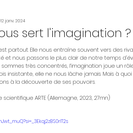
12 janv. 2024
ous sert l'imagination ?
r 5.
st partout. Elle nous entraîne souvent vers des riva
ité et nous passons le plus clair de notre temps d'éve
mmes très concentrés, l’imagination joue un rôle 
ois insistante, elle ne nous lâche jamais. Mais à quoi 
ons à la découverte de ses pouvoirs.
 scientifique ARTE (Allemagne, 2023, 27mn)
hJwt_muQ?si=_3Ekqj2zBS0rlT2s