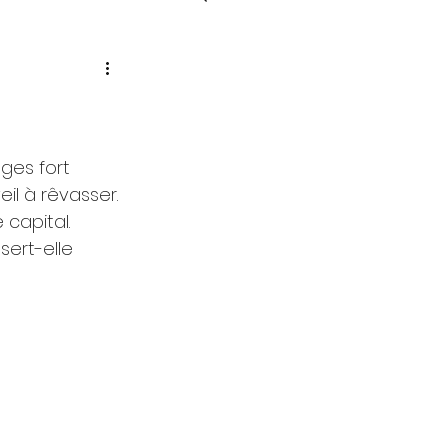
ges fort 
il à rêvasser. 
capital. 
sert-elle 