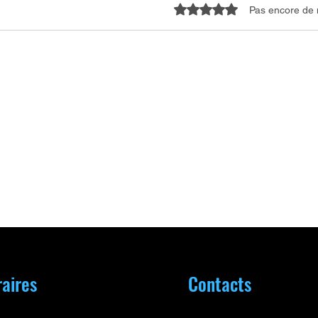
Noté 0 étoile sur 5.
Pas encore de 
CHAMANISME -Le voyage qui
De l
a tout changé : récit d'une
cha
guérison inattendue
parc
aires
Contacts