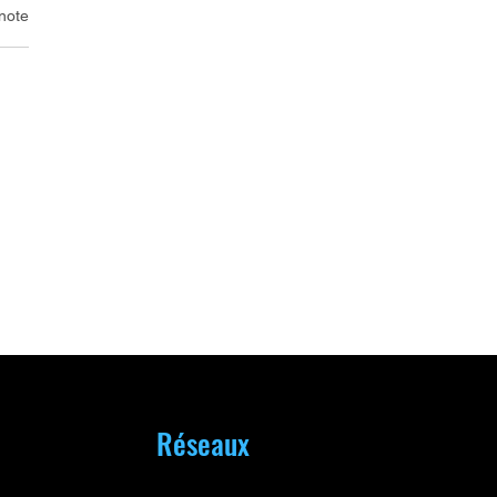
note
'hypnose au
manisme : mon
ours
Réseaux