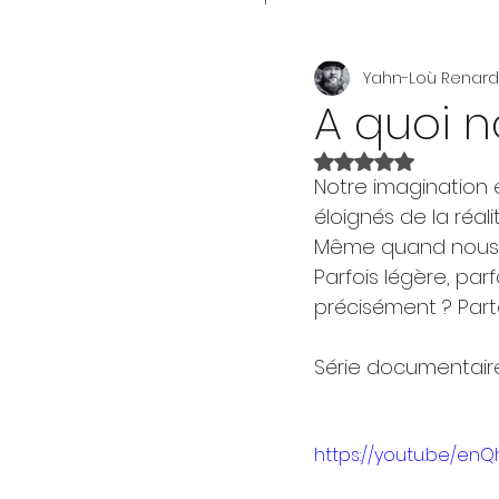
Yahn-Loù Renard
A quoi n
Noté NaN étoiles su
Notre imagination e
éloignés de la réal
Même quand nous so
Parfois légère, parf
précisément ? Part
Série documentaire
https://youtu.be/enQ