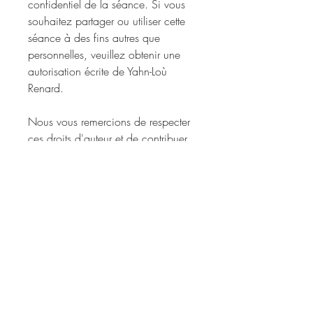
confidentiel de la séance. Si vous
souhaitez partager ou utiliser cette
séance à des fins autres que
personnelles, veuillez obtenir une
autorisation écrite de Yahn-Loù
Renard.
Nous vous remercions de respecter
ces droits d'auteur et de contribuer
à préserver l'intégrité de cette
création.
Détail :
Format : Mp3
Durée : 1h45