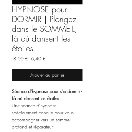
HYPNOSE pour
DORMIR | Plongez
dans le SOMMEIL,
là où dansent les
étoiles
Prix
Prix
 8,00 € 
6,40 €
original
promotionnel
Ajouter au panier
Séance d'hypnose pour s'endormir -
Là où dansent les étoiles
Une séance d'hypnose
spécialement conçue pour vous
accompagner vers un sommeil
profond et réparateur.