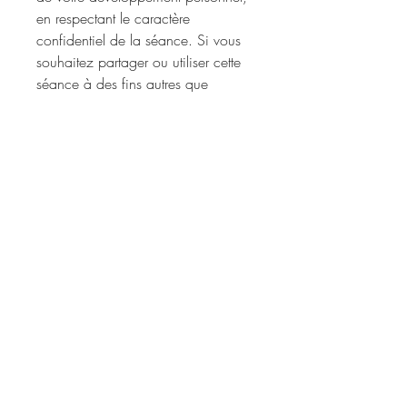
en respectant le caractère
confidentiel de la séance. Si vous
souhaitez partager ou utiliser cette
séance à des fins autres que
personnelles, veuillez obtenir une
autorisation écrite de Yahn-Loù
Renard.
Nous vous remercions de respecter
ces droits d'auteur et de contribuer
à préserver l'intégrité de cette
création.
Détails
Format : Mp3
Durée : 1h30