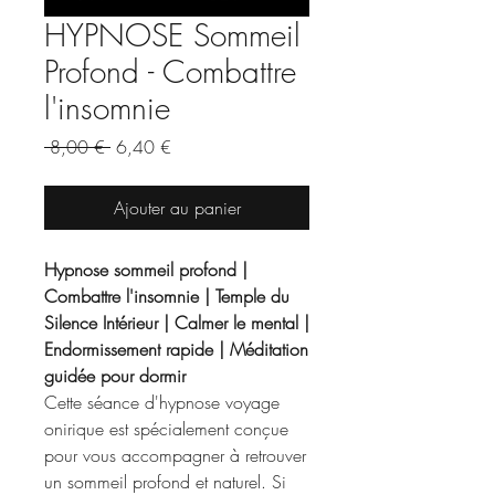
HYPNOSE Sommeil
Profond - Combattre
l'insomnie
Prix
Prix
 8,00 € 
6,40 €
original
promotionnel
Ajouter au panier
Hypnose sommeil profond |
Combattre l'insomnie | Temple du
Silence Intérieur | Calmer le mental |
Endormissement rapide | Méditation
guidée pour dormir
Cette séance d'hypnose voyage
onirique est spécialement conçue
pour vous accompagner à retrouver
un sommeil profond et naturel. Si