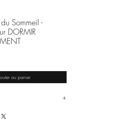
 du Sommeil -
ur DORMIR
ÉMENT
rix
romotionnel
outer au panier