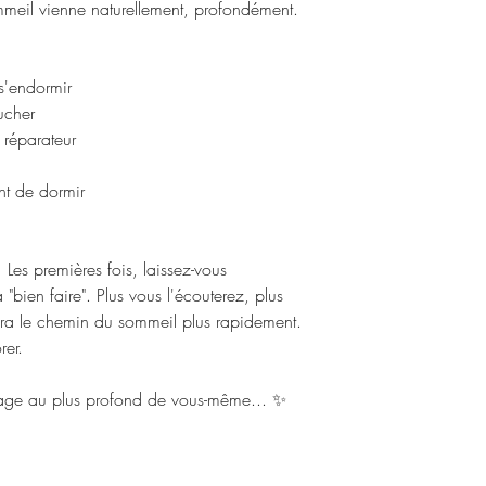
eil vienne naturellement, profondément.
s'endormir
ucher
 réparateur
nt de dormir
… Les premières fois, laissez-vous
"bien faire". Plus vous l'écouterez, plus
vera le chemin du sommeil plus rapidement.
rer.
oyage au plus profond de vous-même... ✨