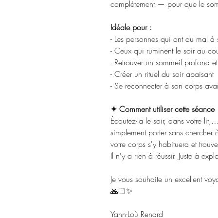
complètement — pour que le somm
Idéale pour :
- Les personnes qui ont du mal à 
- Ceux qui ruminent le soir au co
- Retrouver un sommeil profond et
- Créer un rituel du soir apaisant
- Se reconnecter à son corps ava
✦ Comment utiliser cette séance
Écoutez-la le soir, dans votre lit,
simplement porter sans chercher à 
votre corps s'y habituera et trou
Il n'y a rien à réussir. Juste à explo
Je vous souhaite un excellent v
🙏🏻✨
Yahn-Loù Renard