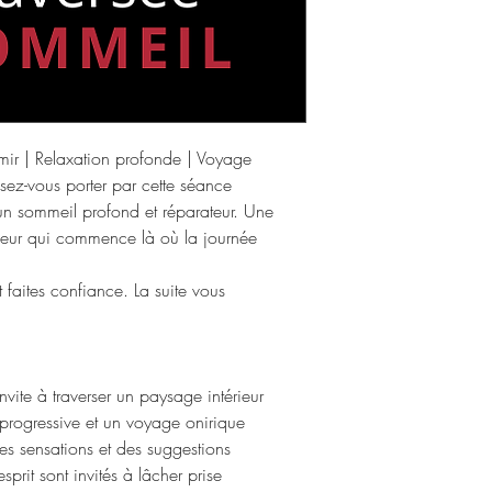
ir | Relaxation profonde | Voyage
sez-vous porter par cette séance
un sommeil profond et réparateur. Une
rieur qui commence là où la journée
 faites confiance. La suite vous
vite à traverser un paysage intérieur
progressive et un voyage onirique
es sensations et des suggestions
sprit sont invités à lâcher prise