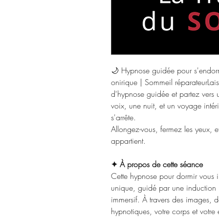
🌙 Hypnose guidée pour s'endorm
onirique | Sommeil réparateurLais
d'hypnose guidée et partez vers 
voix, une nuit, et un voyage inté
s'arrête.
Allongez-vous, fermez les yeux, et
appartient.
✦ À propos de cette séance
Cette hypnose pour dormir vous in
unique, guidé par une induction 
immersif. À travers des images, d
hypnotiques, votre corps et votre e