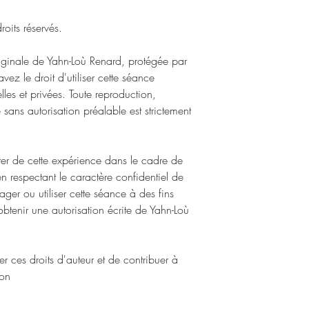
oits réservés.
iginale de Yahn-Loù Renard, protégée par
 avez le droit d'utiliser cette séance
les et privées. Toute reproduction,
e sans autorisation préalable est strictement
er de cette expérience dans le cadre de
 respectant le caractère confidentiel de
ger ou utiliser cette séance à des fins
obtenir une autorisation écrite de Yahn-Loù
 ces droits d'auteur et de contribuer à
ion