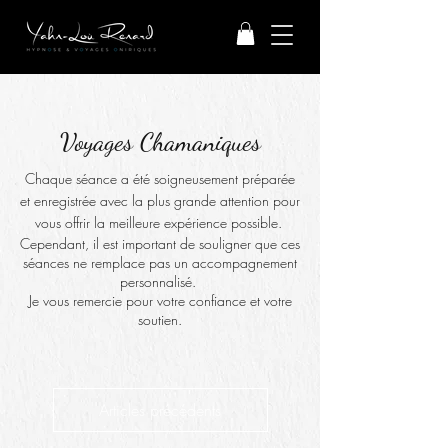
Voyages Chamaniques
Chaque séance a été soigneusement préparée
et enregistrée avec la
plus grande attention pour
vous offrir la meilleure expérience possible.
Cependant, il est important de souligner que ces
séances ne remplace pas un accompagnement
personnalisé.
Je vous remercie pour votre confiance et votre
soutien.
Articles précédents