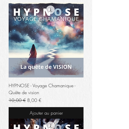
HYPNOSE - Voyage Chamanique -
Quête de vision
Prix original
Prix promotionnel
10,00 €
8,00 €
Ajouter au panier