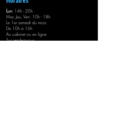
L
un:
14h - 20h
Mar, Jeu, Ven: 10h - 18h
Le 1er samedi du mois:
De 10h à 16h
Au cabinet ou en ligne
Sur rendez-vous
Contacts
Formulaire de contact
Le Temps D'un Rêve
46800, Lendou-en-Quercy (
France)
Réseaux
YouTube