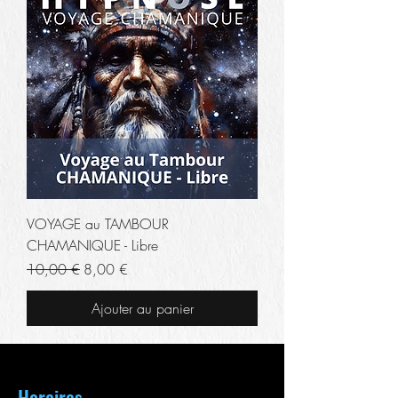
VOYAGE au TAMBOUR
CHAMANIQUE - Libre
Prix original
Prix promotionnel
10,00 €
8,00 €
Ajouter au panier
Horaires